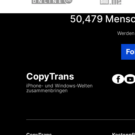
50,479
Mensch
Werden 
Fo
CopyTrans
iPhone- und Windows-Welten
zusammenbringen
CopyTrans
Kostenpfl