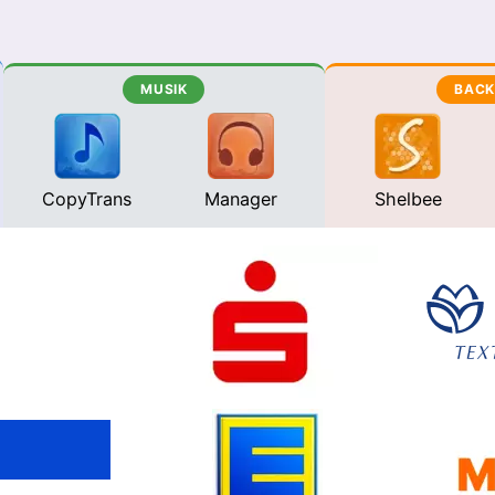
MUSIK
BACK
CopyTrans
Manager
Shelbee