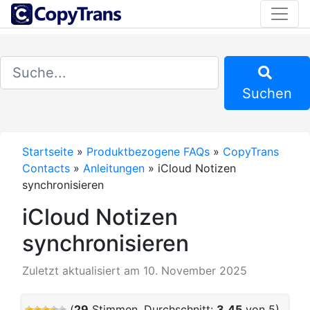
Suchen
Startseite
»
Produktbezogene FAQs
»
CopyTrans
Contacts
»
Anleitungen
»
iCloud Notizen
synchronisieren
iCloud Notizen
synchronisieren
Zuletzt aktualisiert am 10. November 2025
(
29
Stimmen, Durchschnitt:
3,45
von 5)