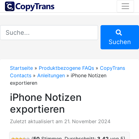
Suchen
Startseite
»
Produktbezogene FAQs
»
CopyTrans
Contacts
»
Anleitungen
»
iPhone Notizen
exportieren
iPhone Notizen
exportieren
Zuletzt aktualisiert am 21. November 2024
(
50
Stimmen, Durchschnitt:
3,42
von 5)