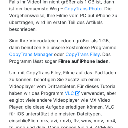
Falls Ihr Videofilm nicht größer als 1 GB ist, dann
ist der bequemste Weg –
CopyTrans Photo
. Die
Vorgehensweise, Ihre Filme vom PC auf iPhone zu
übertragen, wird im ersten Teil des Artikels
beschrieben.
Sind Ihre Videodateien jedoch größer als 1 GB,
dann benutzen Sie unsere kostenlose Programme
CopyTrans Manager
oder
CopyTrans Filey
. Das
Programm lässt sogar
Filme auf iPhone laden
.
Um mit CopyTrans Filey, Filme auf das iPad laden
zu können, benötigen Sie zusätzlich einen
Videoplayer vom Drittanbieter. Für dieses Tutorial
haben wir das Programm
VLC
verwendet, aber
es gibt viele andere Videoplayer wie MX Video
Player, die diese Aufgabe erledigen können. VLC
für iOS unterstützt die meisten Dateitypen,
einschließlich mkv, avi, rmvb, flv, wmv, mov, mp4,
ts, mpg und divx. Dann können Sie z.B. AVI-Film