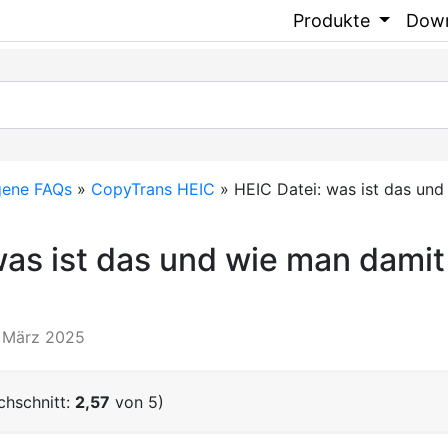
Produkte
Dow
gene FAQs
»
CopyTrans HEIC
»
HEIC Datei: was ist das un
was ist das und wie man dam
2. März 2025
hschnitt:
2,57
von 5)