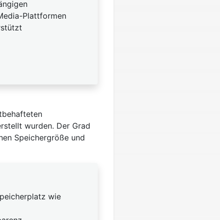
ängigen
Media-Plattformen
rstützt
tbehafteten
erstellt wurden. Der Grad
hen Speichergröße und
peicherplatz wie
parenz