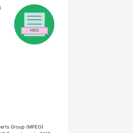
i
perts Group (MPEG)