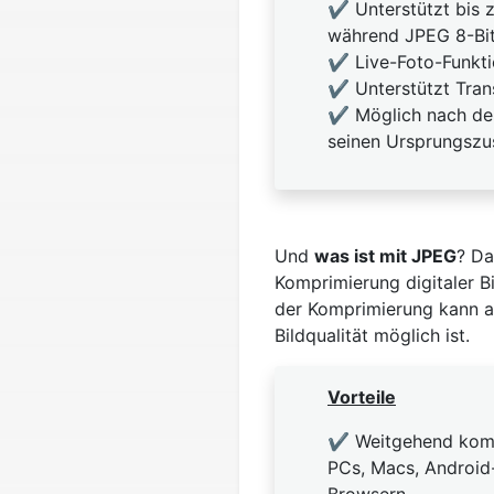
✔️ Unterstützt bis 
während JPEG 8-Bit
✔️ Live-Foto-Funkti
✔️ Unterstützt Tra
✔️ Möglich nach der
seinen Ursprungszu
Und
was ist mit JPEG
? Da
Komprimierung digitaler Bi
der Komprimierung kann a
Bildqualität möglich ist.
Vorteile
✔️ Weitgehend komp
PCs, Macs, Android
Browsern