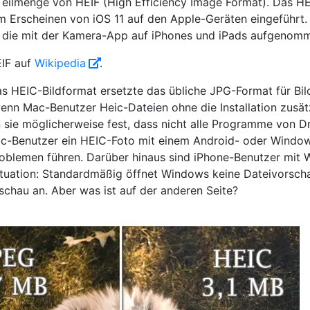
 Teilmenge von HEIF (High Efficiency Image Format). Das 
m Erscheinen von iOS 11 auf den Apple-Geräten eingeführt. 
, die mit der Kamera-App auf iPhones und iPads aufgenom
EIF auf
Wikipedia
.
s HEIC-Bildformat ersetzte das übliche JPG-Format für Bilde
enn Mac-Benutzer Heic-Dateien ohne die Installation zusät
 sie möglicherweise fest, dass nicht alle Programme von Dr
ac-Benutzer ein HEIC-Foto mit einem Android- oder Window
oblemen führen. Darüber hinaus sind iPhone-Benutzer mit
ituation: Standardmäßig öffnet Windows keine Dateivorsch
schau an. Aber was ist auf der anderen Seite?