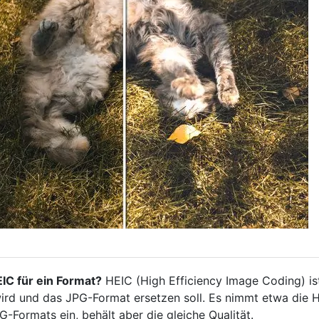
EIC für ein Format?
HEIC (High Efficiency Image Coding) is
rd und das JPG-Format ersetzen soll. Es nimmt etwa die H
-Formats ein, behält aber die gleiche Qualität.