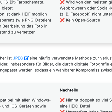
zu 16-Bit-Farbschemata,
❌ Wird von den meisten g
 bietet
Webbrowsern oder Social-
on ist dank HEIF möglich
(z. B. Facebook) nicht unte
nsparenz (wie PNG-Dateien)
❌ Kein Open-Source
 Bearbeitung das Foto in
stand zu versetzen
her ist
JPEG
eine häufig verwendete Methode zur verlus
lder, insbesondere für Bilder, die durch digitale Fotografie 
ngepasst werden, sodass ein wählbarer Kompromiss zwisc
Nachteile
atibel mit allen Windows-
❌ Nimmt doppelt so viel S
- und iOS-Geräten sowie
eine HEIC-Datei
❌ Unterstützt keine Trans