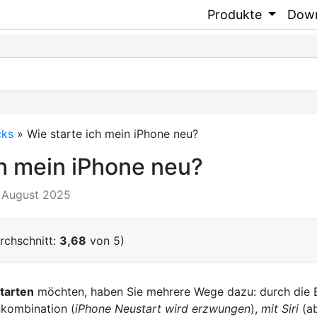
Produkte
Dow
cks
»
Wie starte ich mein iPhone neu?
ch mein iPhone neu?
3. August 2025
rchschnitt:
3,68
von 5)
tarten
möchten, haben Sie mehrere Wege dazu: durch die E
nkombination (
iPhone Neustart wird erzwungen
),
mit Siri
(ab