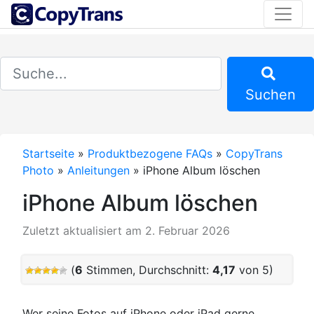
Suchen
Startseite
»
Produktbezogene FAQs
»
CopyTrans
Photo
»
Anleitungen
»
iPhone Album löschen
iPhone Album löschen
Zuletzt aktualisiert am 2. Februar 2026
(
6
Stimmen, Durchschnitt:
4,17
von 5)
Wer seine Fotos auf iPhone oder iPad gerne