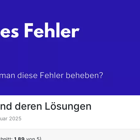
und deren Lösungen
nuar 2025
hnitt:
1,89
von 5)