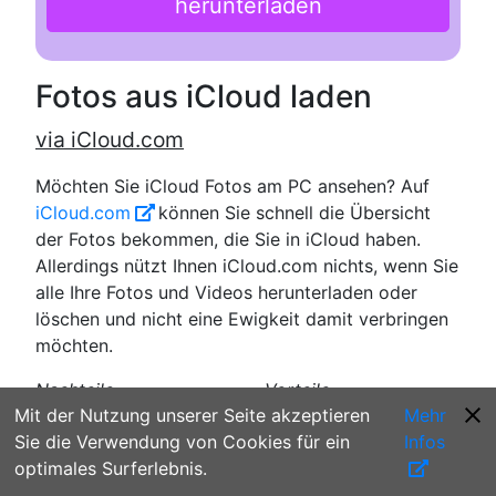
herunterladen
Fotos aus iCloud laden
via iCloud.com
Möchten Sie iCloud Fotos am PC ansehen? Auf
iCloud.com
können Sie schnell die Übersicht
der Fotos bekommen, die Sie in iCloud haben.
Allerdings nützt Ihnen iCloud.com nichts, wenn Sie
alle Ihre Fotos und Videos herunterladen oder
löschen und nicht eine Ewigkeit damit verbringen
möchten.
Nachteile
Vorteile
Mit der Nutzung unserer Seite akzeptieren
Mehr
✘
es gibt keine
✓
möglich, Fotos
Sie die Verwendung von Cookies für ein
Infos
Möglichkeit, alle Fotos
anzusehen und
optimales Surferlebnis.
auf einmal
auszuwählen