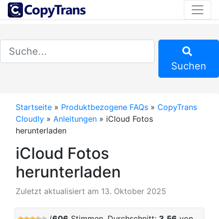
Suchen
Startseite
»
Produktbezogene FAQs
»
CopyTrans
Cloudly
»
Anleitungen
»
iCloud Fotos
herunterladen
iCloud Fotos
herunterladen
Zuletzt aktualisiert am 13. Oktober 2025
(
606
Stimmen, Durchschnitt:
3,56
von