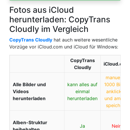
Fotos aus iCloud
herunterladen: CopyTrans
Cloudly im Vergleich
CopyTrans Cloudly
hat auch weitere wesentliche
Vorzüge vor iCloud.com und iCloud für Windows:
CopyTrans
iCloud.com
Cloudly
manuell je
Alle Bilder und
kann alles auf
1000 Bilder
Videos
einmal
anklicken
herunterladen
herunterladen
und am PC
speichern
Alben-Struktur
Ja
Nein
beibehalten